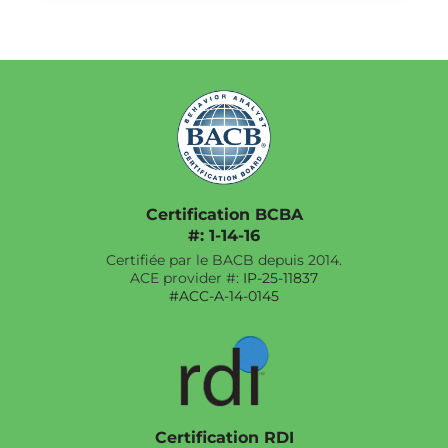
Certification BCBA
#: 1-14-16
Certifiée par le BACB depuis 2014.
ACE provider #:
IP-25-11837
#ACC-A-14-0145
Certification RDI