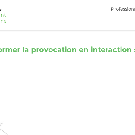
s
Profession
nt
sme
former la provocation en interaction 