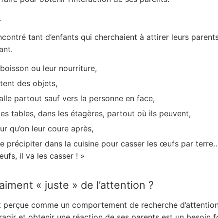
.
encontré tant d’enfants qui cherchaient à attirer leurs parent
ant.
boisson ou leur nourriture,
tent des objets,
lle partout sauf vers la personne en face,
es tables, dans les étagères, partout où ils peuvent,
ur qu’on leur coure après,
s se précipiter dans la cuisine pour casser les œufs par terr
ufs, il va les casser ! »
aiment « juste » de l’attention ?
 perçue comme un comportement de recherche d’attention qu
teragir et obtenir une réaction de ses parents est un besoin