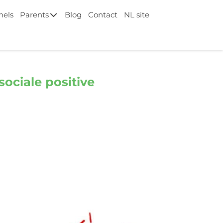
nels
Parents
Blog
Contact
NL site
sociale positive