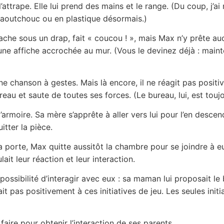
’attrape. Elle lui prend des mains et le range. (Du coup, j’ai
caoutchouc ou en plastique désormais.)
ache sous un drap, fait « coucou ! », mais Max n’y prête auc
e une affiche accrochée au mur. (Vous le devinez déjà : mainte
 chanson à gestes. Mais là encore, il ne réagit pas positiv
reau et saute de toutes ses forces. (Le bureau, lui, est toujour
’armoire. Sa mère s’apprête à aller vers lui pour l’en descen
tter la pièce.
la porte, Max quitte aussitôt la chambre pour se joindre à eu
lait leur réaction et leur interaction.
a possibilité d’interagir avec eux : sa maman lui proposait le
t pas positivement à ces initiatives de jeu. Les seules initia
 faire pour obtenir l’interaction de ses parents.