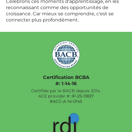
Célébrons ces moments d'apprentissage, en les
reconnaissant comme des opportunités de
croissance. Car mieux se comprendre, c'est se
connecter plus profondément.
Certification BCBA
#: 1-14-16
Certifiée par le BACB depuis 2014.
ACE provider #:
IP-25-11837
#ACC-A-14-0145