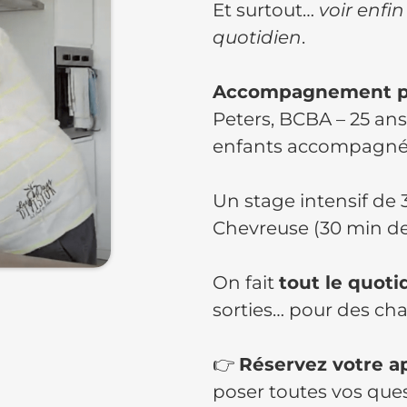
Et surtout…
voir enfi
quotidien
.
Accompagnement pe
Peters, BCBA – 25 ans
enfants accompagné
Un stage intensif de 3
Chevreuse (30 min de
On fait
tout le quoti
sorties… pour des ch
👉
Réservez votre a
poser toutes vos ques