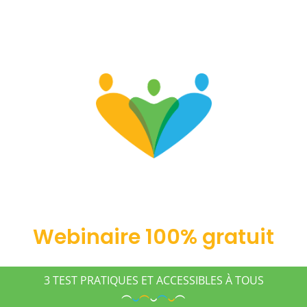
Webinaire 100% gratuit
3 TEST PRATIQUES ET ACCESSIBLES À TOUS
︵
‿
︵
‿
︵
‿
︵