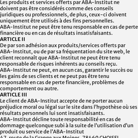
Les produits et services offerts par
ABA-Institut
ne
doivent pas être considérés comme des conseils
juridiques ou professionnels, de plus, ceux-ci doivent
uniquement être utilisés à des fins personnelles.
ABA-Institut
ne peut être tenu responsable en cas de perte
financière ou en cas de résultats insatisfaisants.
ARTICLE II
De par son adhésion aux produits/services offerts par
ABA-Institut
, ou de par sa fréquentation du site web, le
client reconnaît que
ABA-Institut
ne peut être tenu
responsable de risques
inhérents au conseils reçu.
ABA-Institut
ne peut, en aucun cas, garantir le succès ou
les gains de ses clients et ne peut pas être tenu
responsable en cas de perte financière,
problèmes
de
comportement ou autre.
ARTICLE III
Le client de
ABA-Institut
accepte de ne porter aucun
préjudice moral ou légal sur le site dans l’hypothèse où ses
résultats personnels lui sont insatisfaisants.
ABA-Institut
décline toute responsabilité en cas de
dommage quelconque subi à la suite de l’utilisation d’un
produit ou service
de l’ABA-Institut
47, route de la Grange aux Moines, 78460 CHOISEL,