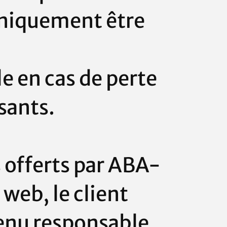
uniquement être
e en cas de perte
isants.
 offerts par
ABA-
 web, le client
tenu responsable