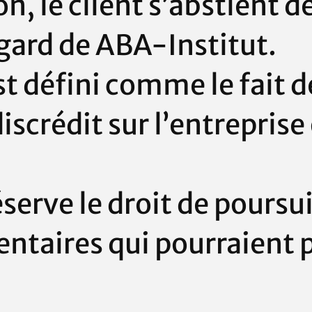
n, le client s’abstient 
gard de
ABA-Institut
.
 défini comme le fait de
scrédit sur l’entreprise 
éserve le droit de poursui
ntaires qui pourraient p