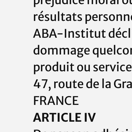
préjudice moral ou
résultats personne
ABA-Institut
décl
dommage quelconqu
produit ou servic
47, route de la G
FRANCE
ARTICLE IV